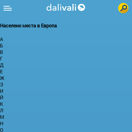
Населени места в Европа
А
Б
В
Г
Д
Е
Ж
З
И
Й
К
Л
М
Н
О