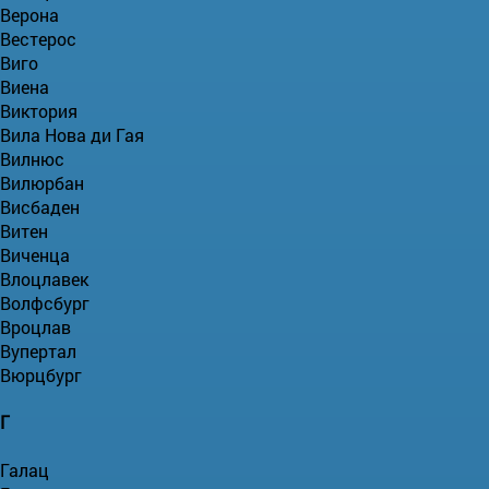
Верона
Вестерос
Виго
Виена
Виктория
Вила Нова ди Гая
Вилнюс
Вилюрбан
Висбаден
Витен
Виченца
Влоцлавек
Волфсбург
Вроцлав
Вупертал
Вюрцбург
Г
Галац