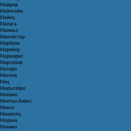
Мадрид
Майнхайм
Майнц
Малага
Малмьо
Манчестър
Марбеля
Марибор
Мармарис
Марсилия
Матаро
Месина
Мец
Мидълзбро
Милано
Милтън Кийнс
Минск
Мишколц
Модена
Монако