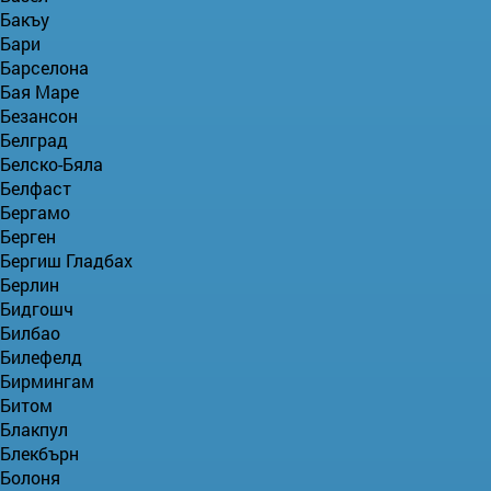
Бакъу
Бари
Барселона
Бая Маре
Безансон
Белград
Белско-Бяла
Белфаст
Бергамо
Берген
Бергиш Гладбах
Берлин
Бидгошч
Билбао
Билефелд
Бирмингам
Битом
Блакпул
Блекбърн
Болоня