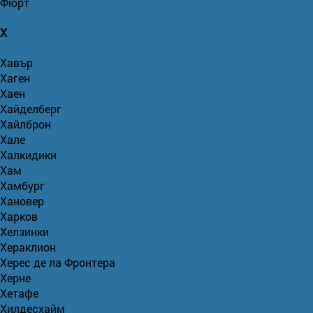
Фюрт
Х
Хавър
Хаген
Хаен
Хайделберг
Хайлброн
Хале
Халкидики
Хам
Хамбург
Хановер
Харков
Хелзинки
Хераклион
Херес де ла Фронтера
Херне
Хетафе
Хилдесхайм