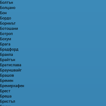
Болтън
Болцано
Бон
Бордо
Борнмът
Ботошани
Ботроп
Бохум
Брага
Брадфорд
Браила
Брайтън
Братислава
Брауншвайг
Брашов
Бремен
Бремерхафен
Брест
Бреша
Бристъл