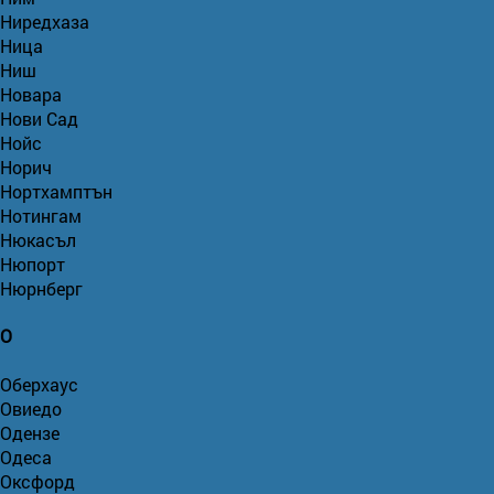
Ниредхаза
Ница
Ниш
Новара
Нови Сад
Нойс
Норич
Нортхамптън
Нотингам
Нюкасъл
Нюпорт
Нюрнберг
О
Оберхаус
Овиедо
Одензе
Одеса
Оксфорд