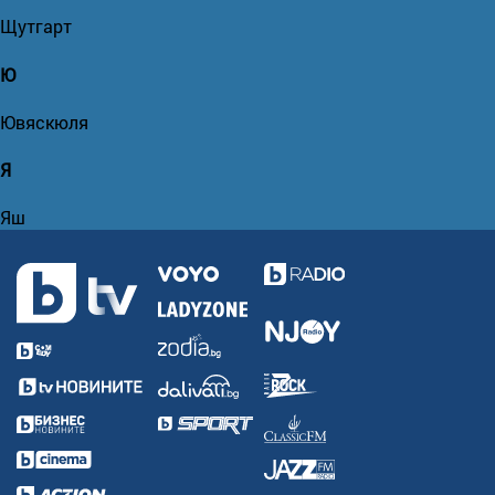
Щутгарт
Ю
Ювяскюля
Я
Яш