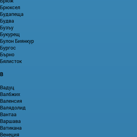
Брюж
Брюксел
Будапеща
Будва
Бузъу
Букурещ
Булон Биянкур
Бургос
Бърно
Бялисток
В
Вадуц
Валбжих
Валенсия
Валядолид
Вантаа
Варшава
Ватикана
Венеция