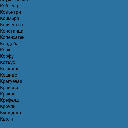
Кобленц
Ковънтри
Коимбра
Колчестър
Констанца
Копенхаген
Кордоба
Корк
Корфу
Котбус
Кошалин
Кошице
Крагуевац
Крайова
Краков
Крефелд
Кроули
Кушадасъ
Кьолн