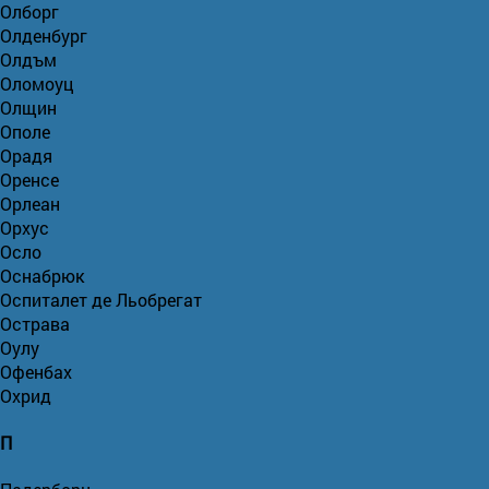
Олборг
Олденбург
Олдъм
Оломоуц
Олщин
Ополе
Орадя
Оренсе
Орлеан
Орхус
Осло
Оснабрюк
Оспиталет де Льобрегат
Острава
Оулу
Офенбах
Охрид
П