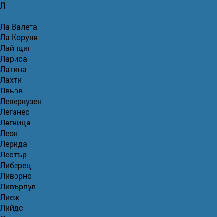
Л
Ла Валета
Ла Коруня
Лайпциг
Лариса
Латина
Лахти
Лвьов
Леверкузен
Леганес
Легница
Леон
Лерида
Лестър
Либерец
Ливорно
Ливърпул
Лиеж
Лийдс