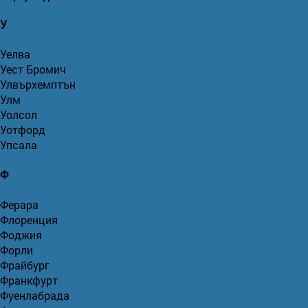
У
Уелва
Уест Бромич
Улвърхемптън
Улм
Уолсол
Уотфорд
Упсала
Ф
Ферара
Флоренция
Фоджия
Форли
Фрайбург
Франкфурт
Фуенлабрада