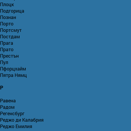
Плоцк
Подгорица
Познан
Порто
Портсмут
Постдам
Прага
Прато
Престън
Пул
Пфорцхайм
Пятра Нямц
Р
Равена
Радом
Регенсбург
Реджо ди Калабрия
Реджо Емилия