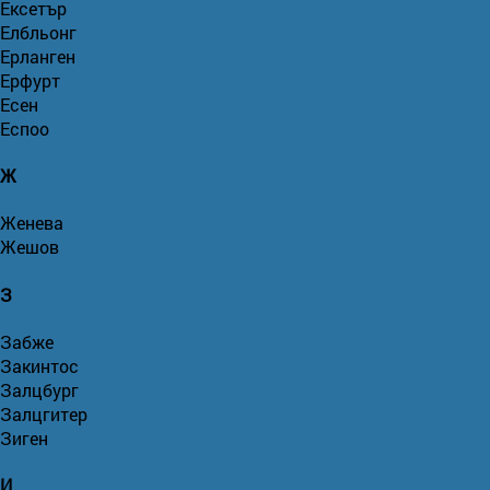
Ексетър
Елбльонг
Ерланген
Ерфурт
Есен
Еспоо
Ж
Женева
Жешов
З
Забже
Закинтос
Залцбург
Залцгитер
Зиген
И