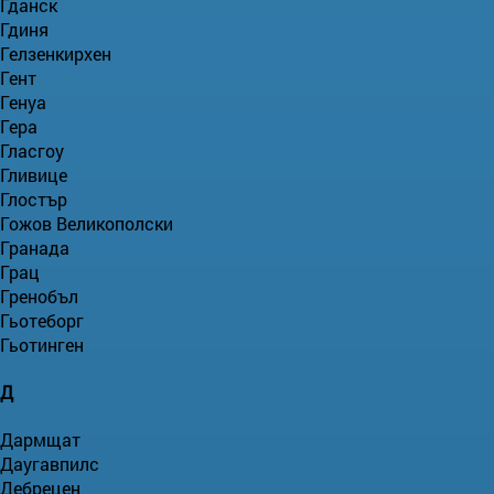
Гданск
Гдиня
Гелзенкирхен
Гент
Генуа
Гера
Гласгоу
Гливице
Глостър
Гожов Великополски
Гранада
Грац
Гренобъл
Гьотеборг
Гьотинген
Д
Дармщат
Даугавпилс
Дебрецен