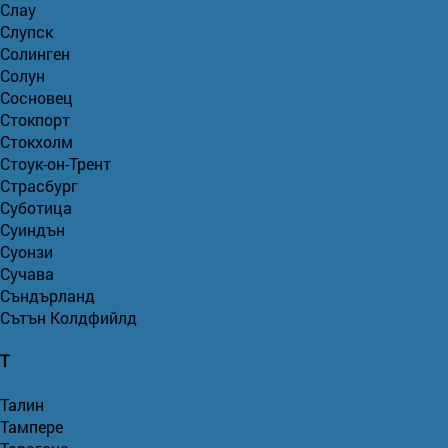
Слау
Слупск
Солинген
Солун
Сосновец
Стокпорт
Стокхолм
Стоук-он-Трент
Страсбург
Суботица
Суиндън
Суонзи
Сучава
Съндърланд
Сътън Колдфийлд
Т
Талин
Тампере