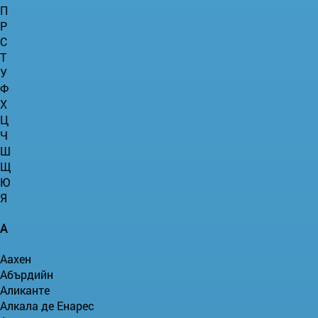
П
Р
С
Т
У
Ф
Х
Ц
Ч
Ш
Щ
Ю
Я
А
Аахен
Абърдийн
Аликанте
Алкала де Енарес