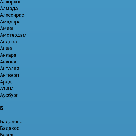
Алкоркон
Алмада
Алхесирас
Амадора
Амиен
Амстердам
Андора
Анже
Анкара
Анкона
Анталия
Антверп
Арад
Атина
Аусбург
Б
Бадалона
Бадахос
Базел