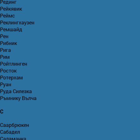
Рединг
Рейкявик
Реймс
Реклингхаузен
Ремшайд
Рен
Рибник
Рига
Рим
Ройтлинген
Росток
Ротерхам
Руан
Руда Силезка
Ръмнику Вълча
С
Саарбрюкен
Сабадел
Саламанка