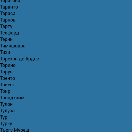
Тарагона
Таранто
Тараса
Тарнов
Тарту
Телфорд
Терни
Тимишоара
Тихи
Торехон де Ардос
Торино
Торун
Тренто
Триест
Трир
Трондхайм
Тулон
Тулуза
Тур
Турку
Търгу Муреш