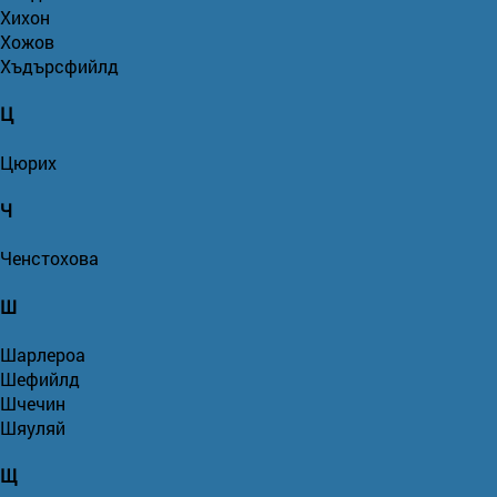
Хихон
Хожов
Хъдърсфийлд
Ц
Цюрих
Ч
Ченстохова
Ш
Шарлероа
Шефийлд
Шчечин
Шяуляй
Щ