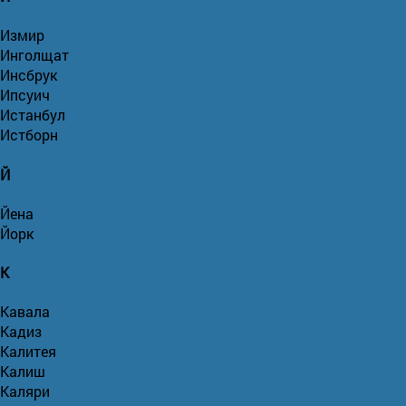
Измир
Инголщат
Инсбрук
Ипсуич
Истанбул
Истборн
Й
Йена
Йорк
К
Кавала
Кадиз
Калитея
Калиш
Каляри