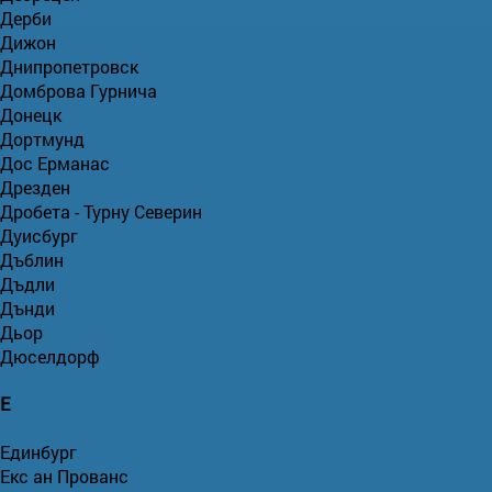
Дерби
Дижон
Днипропетровск
Домброва Гурнича
Донецк
Дортмунд
Дос Ерманас
Дрезден
Дробета - Турну Северин
Дуисбург
Дъблин
Дъдли
Дънди
Дьор
Дюселдорф
Е
Единбург
Екс ан Прованс