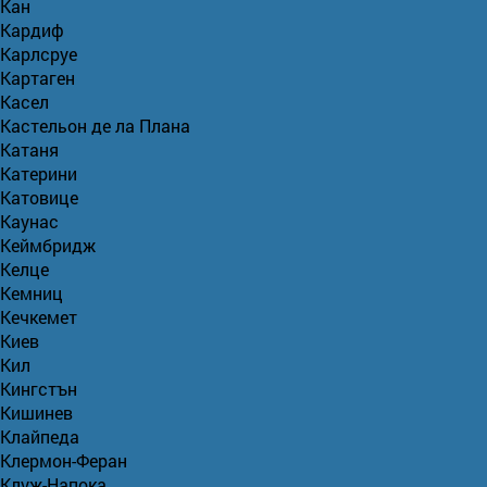
Кан
Кардиф
Карлсруе
Картаген
Касел
Кастельон де ла Плана
Катаня
Катерини
Катовице
Каунас
Кеймбридж
Келце
Кемниц
Кечкемет
Киев
Кил
Кингстън
Кишинев
Клайпеда
Клермон-Феран
Клуж-Напока