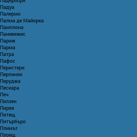
Падерборн
Падуа
Палермо
Палма де Майорка
Памплона
Паневежис
Париж
Парма
Патра
Пафос
Перистери
Перпинян
Перуджа
Пескара
Печ
Пилзен
Пирея
Питещ
Питърбъро
Плимът
Плоещ