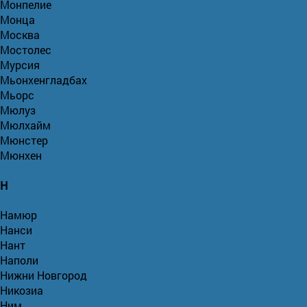
Монпелие
Монца
Москва
Мостолес
Мурсия
Мьонхенгладбах
Мьорс
Мюлуз
Мюлхайм
Мюнстер
Мюнхен
Н
Намюр
Нанси
Нант
Наполи
Нижни Новгород
Никозиа
Ним