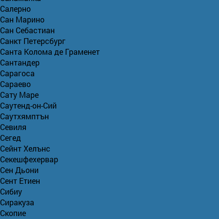
Салерно
Сан Марино
Сан Себастиан
Санкт Петерсбург
Санта Колома де Граменет
Сантандер
Сарагоса
Сараево
Сату Маре
Саутенд-он-Сий
Саутхямптън
Севиля
Сегед
Сейнт Хелънс
Секешфехервар
Сен Дьони
Сент Етиен
Сибиу
Сиракуза
Скопие