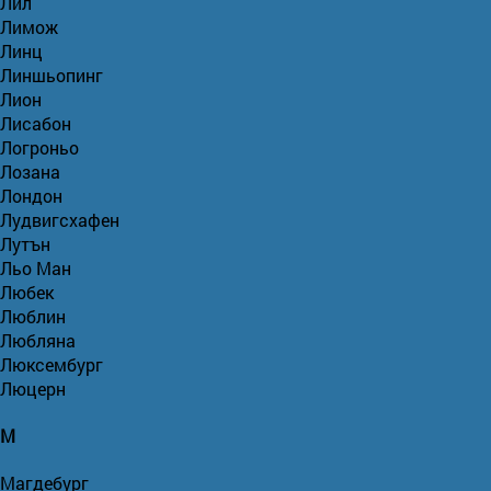
Лил
Лимож
Линц
Линшьопинг
Лион
Лисабон
Логроньо
Лозана
Лондон
Лудвигсхафен
Лутън
Льо Ман
Любек
Люблин
Любляна
Люксембург
Люцерн
М
Магдебург