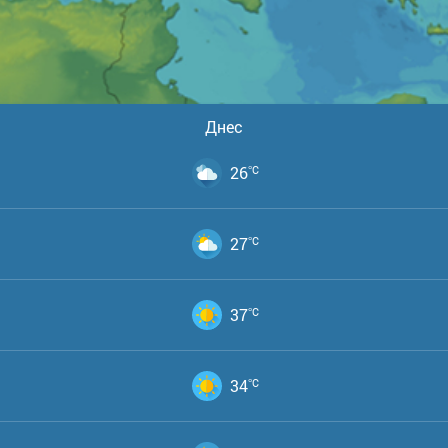
Днес
26
°C
27
°C
37
°C
34
°C