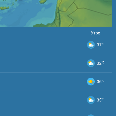
Утре
31
°C
32
°C
36
°C
35
°C