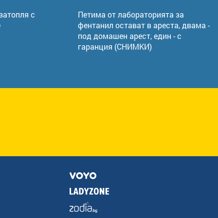
 затопля с
Петима от лабораторията за
е
фентанил остават в ареста, двама -
под домашен арест, един - с
гаранция (СНИМКИ)