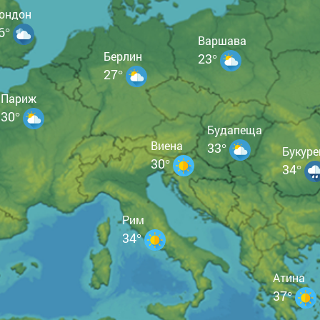
ондон
6°
Варшава
Берлин
23°
27°
Париж
30°
Будапеща
Виена
33°
Букур
30°
34°
Рим
34°
Атина
37°