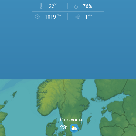
22
°C
76%
1019
hPa
1
м/с
Стокхолм
23°