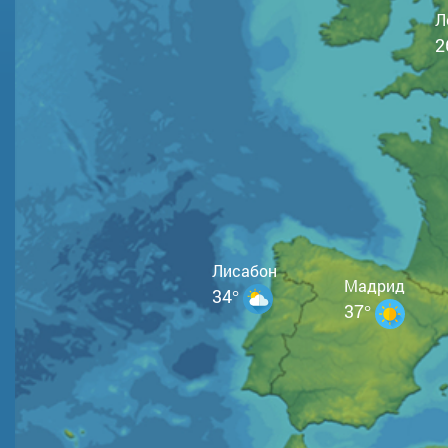
Л
2
Лисабон
Мадрид
34°
37°