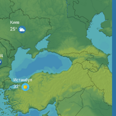
Киев
25°
ещ
Истанбул
32°