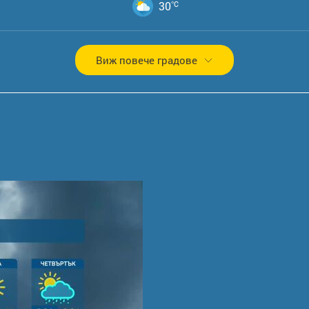
30
°C
Виж повече градове