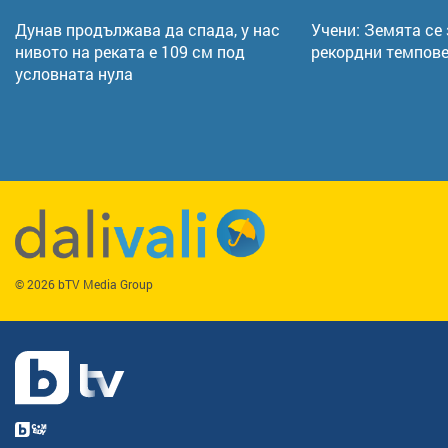
Дунав продължава да спада, у нас
Учени: Земята се
нивото на реката е 109 см под
рекордни темпов
условната нула
© 2026 bTV Media Group