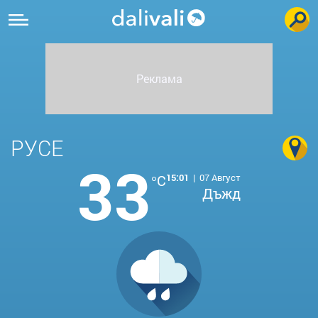
РУСЕ
33
°C
15:01
|
07 Август
Дъжд