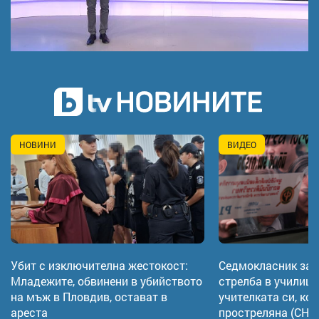
НОВИНИ
ВИДЕО
Убит с изключителна жестокост:
Седмокласник за 
Младежите, обвинени в убийството
стрелба в училище
на мъж в Пловдив, остават в
учителката си, ког
ареста
простреляна (СН