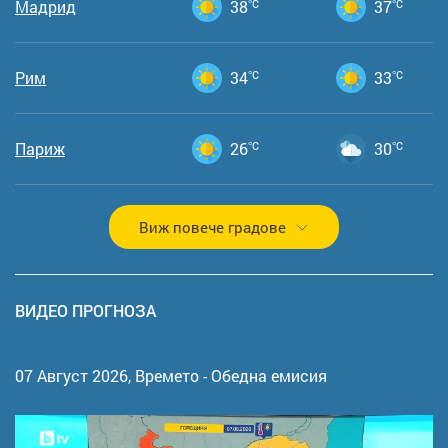
Мадрид
38
°C
37
°C
Рим
34
°C
33
°C
Париж
26
°C
30
°C
Виж повече градове
ВИДЕО ПРОГНОЗА
07 Август 2026,
Времето - Обедна емисия