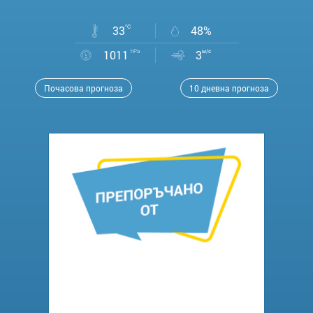
33
°C
48%
1011
hPa
3
м/с
Почасова прогноза
10 дневна прогноза