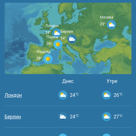
Москва
29°
Лондон
Берлин
24°
Париж
24°
26°
Мадрид
38°
Днес
Утре
Лондон
24
°C
26
°C
Берлин
24
°C
27
°C