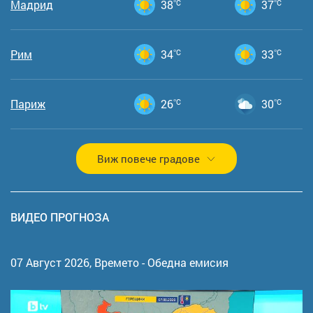
Мадрид
38
°C
37
°C
Рим
34
°C
33
°C
Париж
26
°C
30
°C
Виж повече градове
ВИДЕО ПРОГНОЗА
07 Август 2026,
Времето - Обедна емисия