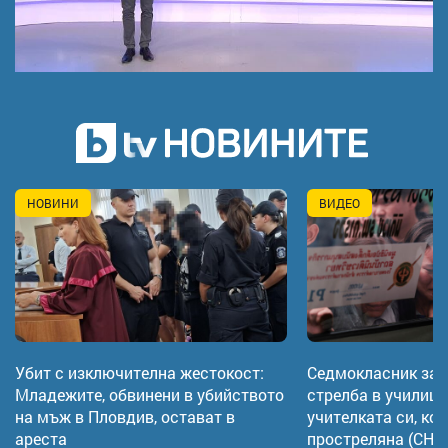
НОВИНИ
ВИДЕО
Убит с изключителна жестокост:
Седмокласник за 
Младежите, обвинени в убийството
стрелба в училище
на мъж в Пловдив, остават в
учителката си, ког
ареста
простреляна (СН