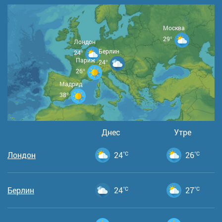
Москва
29°
Лондон
Берлин
24°
Париж
24°
26°
Мадрид
38°
Днес
Утре
Лондон
24
°C
26
°C
Берлин
24
°C
27
°C