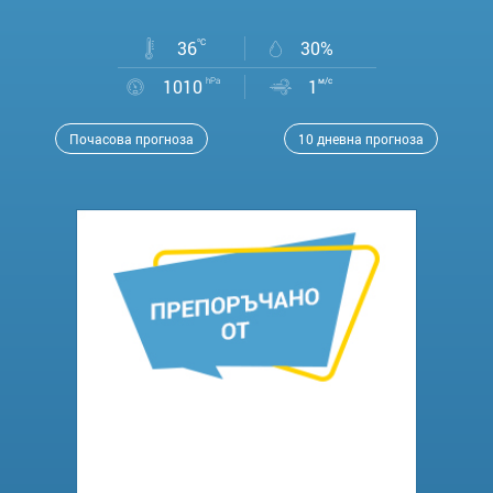
36
°C
30%
1010
hPa
1
м/с
Почасова прогноза
10 дневна прогноза