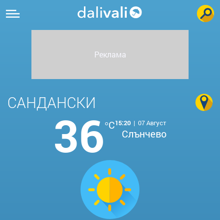
САНДАНСКИ
36
°C
15:20
|
07 Август
Слънчево