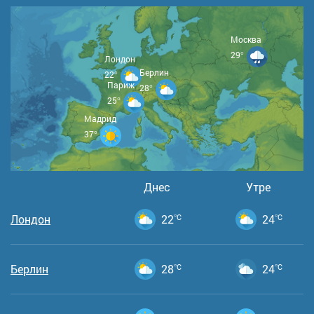
Москва
29°
Лондон
Берлин
22°
Париж
28°
25°
Мадрид
37°
Днес
Утре
Лондон
22
°C
24
°C
Берлин
28
°C
24
°C