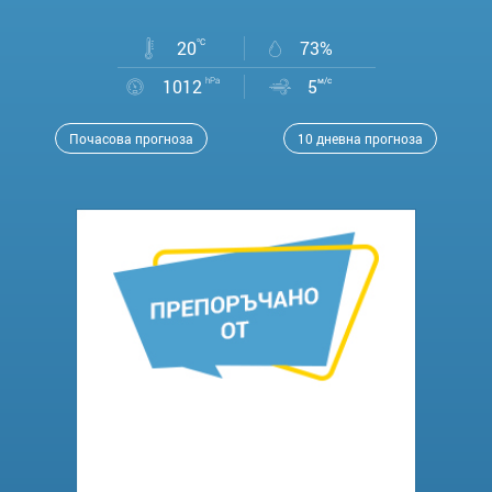
20
°C
73%
1012
hPa
5
м/с
Почасова прогноза
10 дневна прогноза