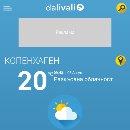
КОПЕНХАГЕН
20
°C
09:43
|
06 Август
Разкъсана облачност