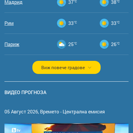
Мадрид
37
°C
38
°C
Рим
33
°C
33
°C
Париж
25
°C
26
°C
Виж повече градове
ВИДЕО ПРОГНОЗА
05 Август 2026,
Времето - Централна емисия