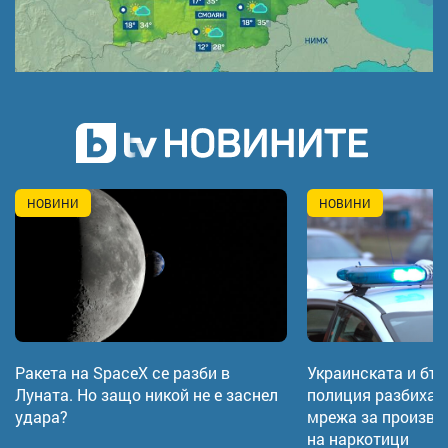
НОВИНИ
НОВИНИ
Ракета на SpaceX се разби в
Украинската и бъ
Луната. Но защо никой не е заснел
полиция разбиха
удара?
мрежа за произво
на наркотици