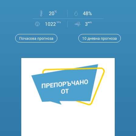
20
°C
48%
1022
hPa
3
м/с
Почасова прогноза
10 дневна прогноза