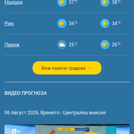
Мадрид
37
°C
38
°C
Рим
34
°C
34
°C
Париж
25
°C
26
°C
Виж повече градове
ВИДЕО ПРОГНОЗА
06 Август 2026,
Времето - Централна емисия