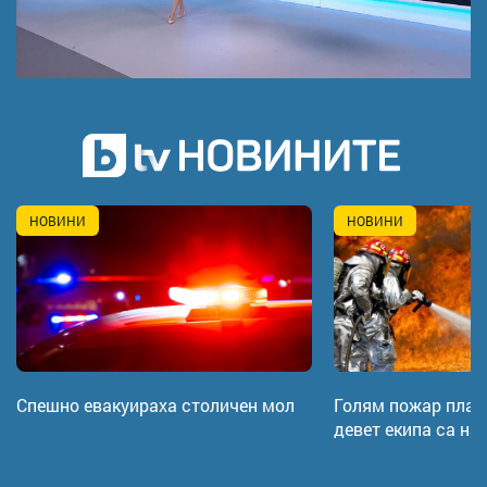
НОВИНИ
НОВИНИ
Спешно евакуираха столичен мол
Голям пожар плам
девет екипа са на