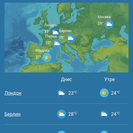
Москва
29°
Лондон
Берлин
23°
Париж
28°
25°
Мадрид
37°
Днес
Утре
Лондон
23
°C
24
°C
Берлин
28
°C
24
°C