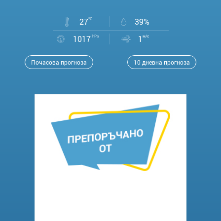
27
°C
39%
1017
hPa
1
м/с
Почасова прогноза
10 дневна прогноза