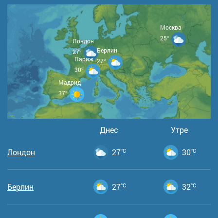
Москва
25°
Лондон
Берлин
27°
Париж
27°
30°
Мадрид
37°
Днес
Утре
Лондон
27
°C
30
°C
Берлин
27
°C
32
°C