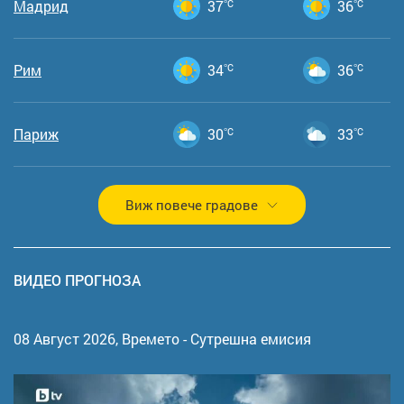
Мадрид
37
°C
36
°C
Рим
34
°C
36
°C
Париж
30
°C
33
°C
Виж повече градове
ВИДЕО ПРОГНОЗА
08 Август 2026,
Времето - Сутрешна емисия