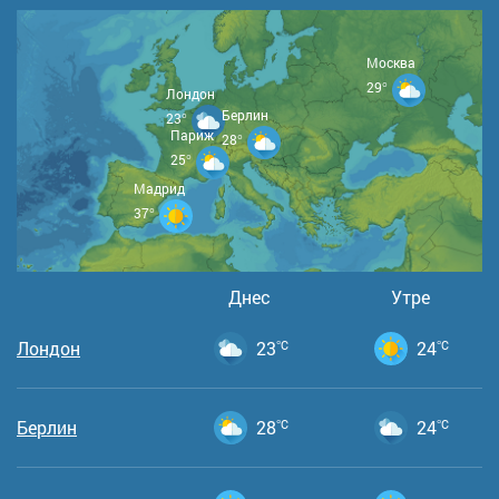
Москва
29°
Лондон
Берлин
23°
Париж
28°
25°
Мадрид
37°
Днес
Утре
Лондон
23
°C
24
°C
Берлин
28
°C
24
°C