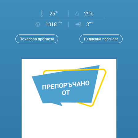
26
°C
29%
1018
hPa
3
м/с
Почасова прогноза
10 дневна прогноза