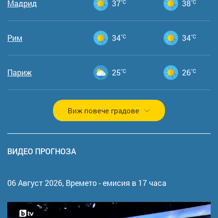
Мадрид
37
°C
38
°C
Рим
34
°C
34
°C
Париж
25
°C
26
°C
Виж повече градове
ВИДЕО ПРОГНОЗА
06 Август 2026,
Времето - емисия в 17 часа