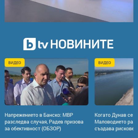
ВИДЕО
ВИДЕО
Напрежението в Банско: МВР
Когато Дунав се о
разследва случая, Радев призова
Малoводието разк
за обективност (ОБЗОР)
създава рискове 