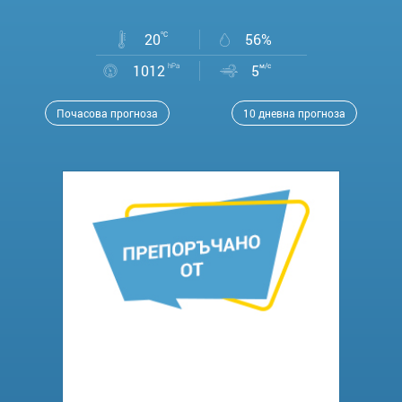
20
°C
56%
1012
hPa
5
м/с
Почасова прогноза
10 дневна прогноза