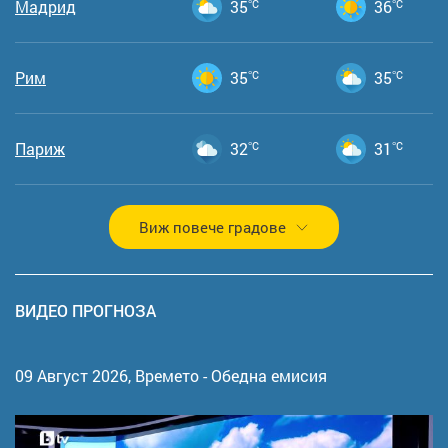
Мадрид
35
°C
36
°C
Рим
35
°C
35
°C
Париж
32
°C
31
°C
Виж повече градове
ВИДЕО ПРОГНОЗА
09 Август 2026,
Времето - Обедна емисия