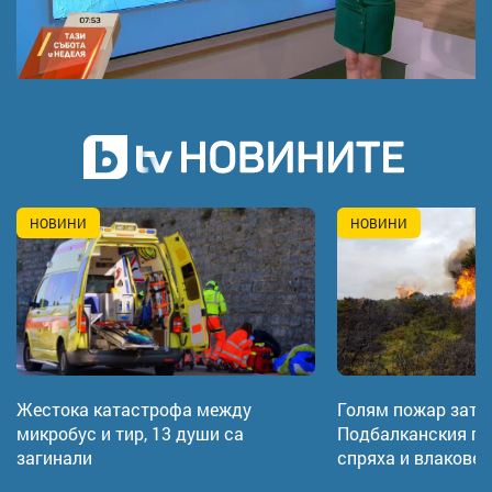
НОВИНИ
НОВИНИ
Жестока катастрофа между
Голям пожар затв
микробус и тир, 13 души са
Подбалканския път
загинали
спряха и влаковет