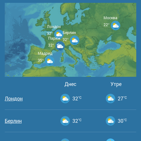
Москва
22°
Лондон
Берлин
32°
Париж
32°
32°
Мадрид
35°
Днес
Утре
Лондон
32
°C
27
°C
Берлин
32
°C
30
°C