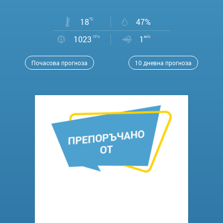
18
°C
47%
1023
hPa
1
м/с
Почасова прогноза
10 дневна прогноза