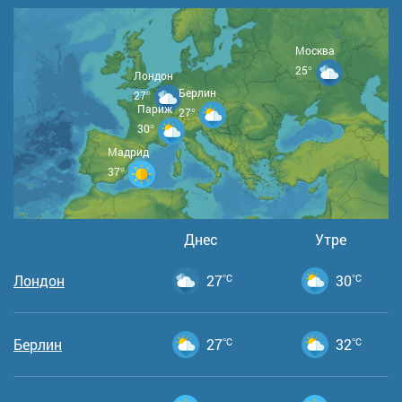
Москва
25°
Лондон
Берлин
27°
Париж
27°
30°
Мадрид
37°
Днес
Утре
Лондон
27
°C
30
°C
Берлин
27
°C
32
°C