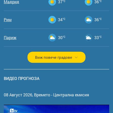
Мадрид
37
°C
36
°C
Рим
34
°C
36
°C
Париж
30
°C
33
°C
Виж повече градове
ВИДЕО ПРОГНОЗА
08 Август 2026,
Времето - Централна емисия