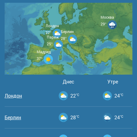
Москва
29°
Лондон
Берлин
22°
Париж
28°
25°
Мадрид
37°
Днес
Утре
Лондон
22
°C
24
°C
Берлин
28
°C
24
°C