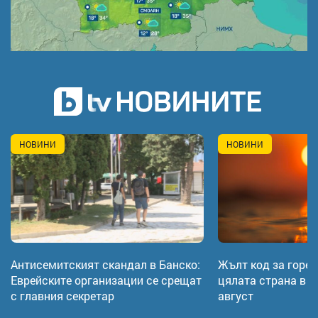
НОВИНИ
НОВИНИ
Антисемитският скандал в Банско:
Жълт код за горе
Еврейските организации се срещат
цялата страна в ч
с главния секретар
август