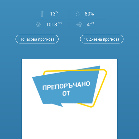
13
°C
80%
1018
hPa
4
м/с
Почасова прогноза
10 дневна прогноза