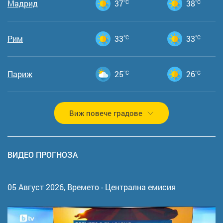
Мадрид
37
°C
38
°C
Рим
33
°C
33
°C
Париж
25
°C
26
°C
Виж повече градове
ВИДЕО ПРОГНОЗА
05 Август 2026,
Времето - Централна емисия