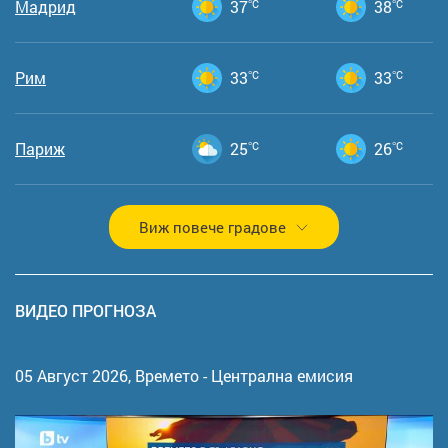
Мадрид
37
°C
38
°C
Рим
33
°C
33
°C
Париж
25
°C
26
°C
Виж повече градове
ВИДЕО ПРОГНОЗА
05 Август 2026,
Времето - Централна емисия