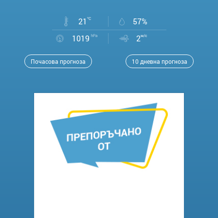
21
°C
57%
1019
hPa
2
м/с
Почасова прогноза
10 дневна прогноза