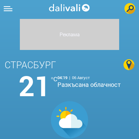
СТРАСБУРГ
21
°C
04:19
|
06 Август
Разкъсана облачност