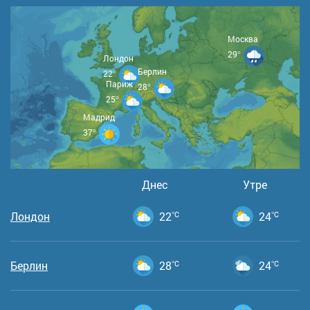
Москва
29°
Лондон
Берлин
22°
Париж
28°
25°
Мадрид
37°
Днес
Утре
Лондон
22
°C
24
°C
Берлин
28
°C
24
°C