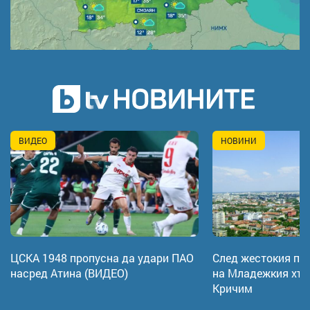
ВИДЕО
НОВИНИ
ЦСКА 1948 пропусна да удари ПАО
След жестокия по
насред Атина (ВИДЕО)
на Младежкия хъл
Кричим