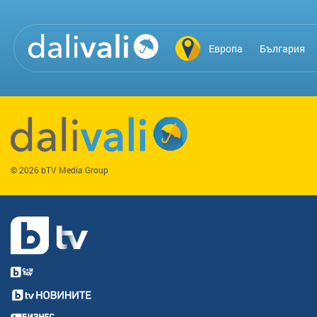
Европа
България
© 2026 bTV Media Group